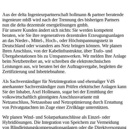
Aus der delta Ingenieurpartnerschaft hollmann & partner beratende
ingenieure mbB wird nach der Trennung des bisherigen Partners
nun die delta dezentrale energielösungen gmbh.
Für unsere Kunden ändert sich nichts: Sie werden kompetent
beraten, wie Sie ihre regenerativen dezentralen Erzeugungsanlagen
an das Nieder-, Mittel-, Hoch-, oder Höchstspannungsnetz in
Deutschland oder woanders ans Netz bringen können. Wir planen
Ihren Anschluss, von der Kabelinfrastruktur, über Trafo- und
Übergabestationen bis zu Umspannwerken. Wir melden Ihre Anlage
beim Netzbetreiber an, wir schreiben die elektrotechnischen
Leistungen aus, wir beraten bei der Auftragsvergabe, begleiten die
Zertifizierung und Inbetriebnahme.
Als Sachverständiger für Netzintegration und ehemaliger VdS
anerkannter Sachverständiger zum Prüfen elektrischer Anlagen kann
Sie der Inhaber, Axel Hollmann, sogar bei der Ermittlung der
volkswirtschaftlich günstigsten Anschlussvariante mit
Netzanschluss, Netzausbau und Netzoptimierung durch Erstattung
von Privatgutachten im Zuge einer Zivilklage unterstützen.
Wir planen Wind- und Solarparkanschlüsse als Einzel- oder
Hybridlösungen. Die Integration von Speichern zur Vermeidung
von Blindleistungskompensationsanlagen oder die Direktversorgung